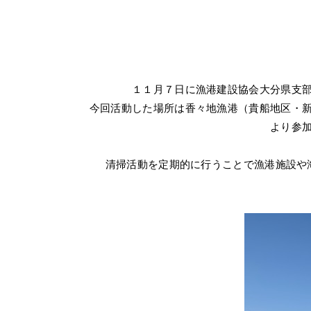
１１月７日に漁港建設協会大分県支
今回活動した場所は香々地漁港（貴船地区・
より参
清掃活動を定期的に行うことで漁港施設や