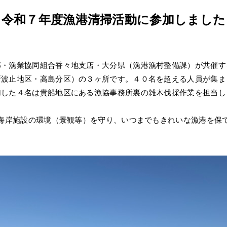
令和７年度漁港清掃活動に参加しました
部・漁業協同組合香々地支店・大分県（漁港漁村整備課）が共催す
新波止地区・高島分区）の３ヶ所です。４０名を超える人員が集ま
加した４名は貴船地区にある漁協事務所裏の雑木伐採作業を担当し
海岸施設の環境（景観等）を守り、いつまでもきれいな漁港を保